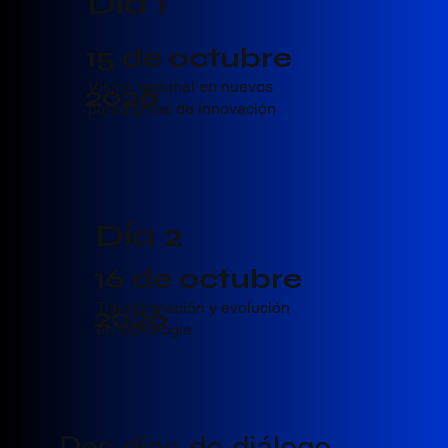
​Día 1
15 de octubre
Visión regional en nuevos
2026
paradigmas de innovación
​Día 2
16 de octubre
Transformación y evolución
2026
en tecnología
Dos días de diálogo