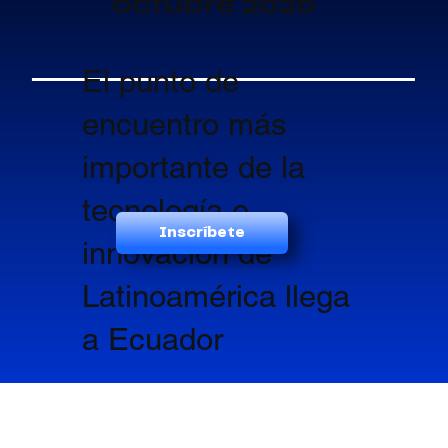
octubre 2026
​El punto de
encuentro más
importante de la
tecnología e
Inscríbete
innovación de
Latinoamérica llega
a Ecuador