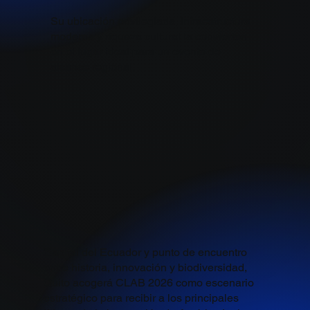
Su ubicación privilegiada, infraestructura
moderna y riqueza cultural la convierten
en el lugar ideal para un evento de
alcance regional.
Capital del Ecuador y punto de encuentro
entre historia, innovación y biodiversidad,
Quito acogerá CLAB 2026 como escenario
estratégico para recibir a los principales