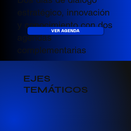
estratégico, innovación
y conocimiento con dos
VER AGENDA
agendas
complementarias
EJES
TEMÁTICOS