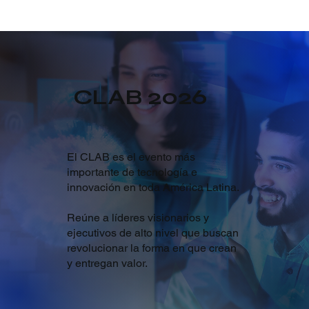
CLAB 2026
El CLAB es el evento más
importante de tecnología e
innovación en toda América Latina.
Reúne a líderes visionarios y
ejecutivos de alto nivel que buscan
revolucionar la forma en que crean
y entregan valor.