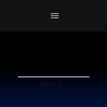
Un evento
de:
Quito
15 y 16 de