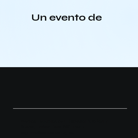
Un evento de
Avenida República de El Salvador N35-204 y
Suecia, Edificio Delta 890, Piso 7
saguirre@asobanca.org.ec