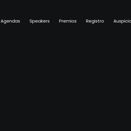
Agendas
Speakers
Premios
Registro
Auspici
Our successes
UDIES