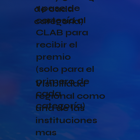
1 pase de
de cada
cortesía al
categoría)
CLAB para
recibir el
premio
(solo para el
primero de
Visibilidad
cada
regional como
categoría)
una de las
instituciones
mas