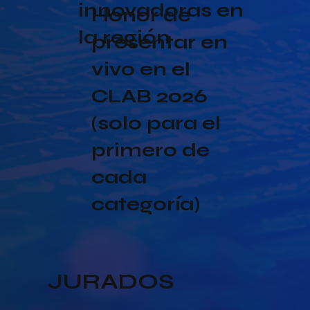
innovadoras en
Honor de
la región
presentar en
vivo en el
CLAB 2026
(solo para el
primero de
cada
categoría)
JURADOS