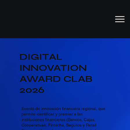
DIGITAL
INNOVATION
AWARD CLAB
2026
Evento de innovación financiera regional, que
permite identificar y premiar a las
instituciones financieras (Bancos, Cajas,
Cooperativas, Fintechs, Seguros y Retail