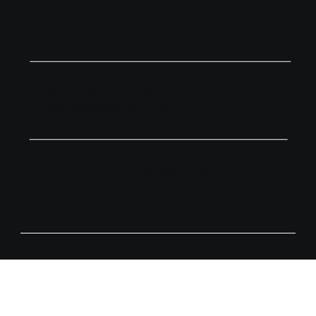
Avenida República de El Salvador N35-204 y
Suecia, Edificio Delta 890, Piso 7
saguirre@asobanca.org.ec
Contáctanos por WhatsApp
+593 984251068
© Asobanca