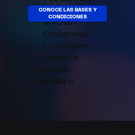
ión en
CONOCE LAS BASES Y
CONDICIONES
vivo en
Congreso
Latinoam
ericano
15 de
CLAB
Octubre
2026