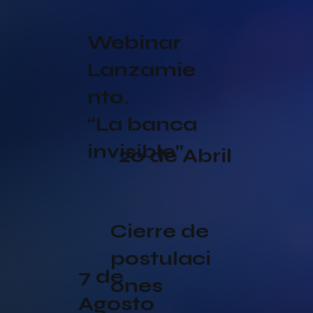
Webinar
Lanzamie
nto.
“La banca
invisible”
20 de Abril
Cierre de
postulaci
7 de
ones
Agosto