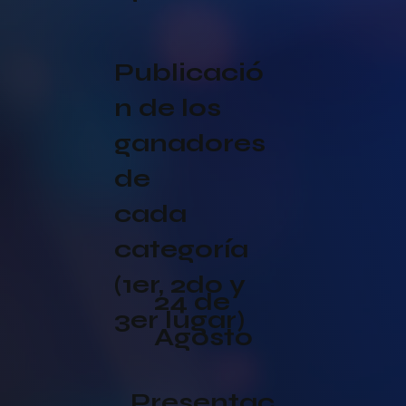
Publicació
n de los
ganadores
de
cada
categoría
(1er, 2do y
24 de
3er lugar)
Agosto
Presentac